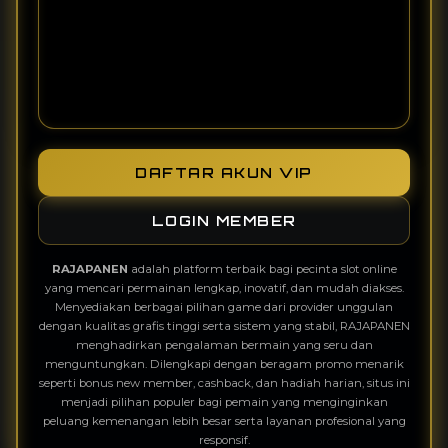
DAFTAR AKUN VIP
LOGIN MEMBER
RAJAPANEN
adalah platform terbaik bagi pecinta slot online
yang mencari permainan lengkap, inovatif, dan mudah diakses.
Menyediakan berbagai pilihan game dari provider unggulan
dengan kualitas grafis tinggi serta sistem yang stabil, RAJAPANEN
menghadirkan pengalaman bermain yang seru dan
menguntungkan. Dilengkapi dengan beragam promo menarik
seperti bonus new member, cashback, dan hadiah harian, situs ini
menjadi pilihan populer bagi pemain yang menginginkan
peluang kemenangan lebih besar serta layanan profesional yang
responsif.